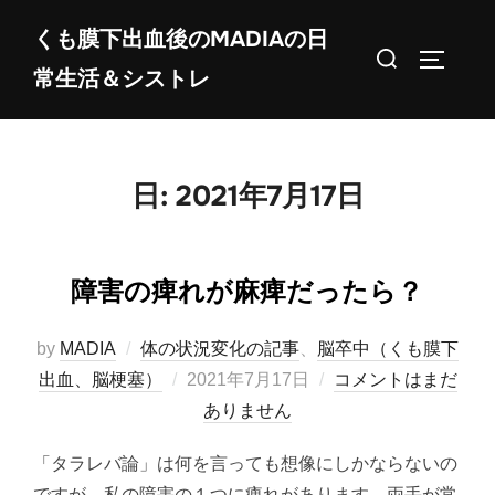
コ
くも膜下出血後のMADIAの日
ン
検
サイドバ
常生活＆シストレ
テ
索
ン
対
ツ
象:
へ
日:
2021年7月17日
ス
キ
ッ
障害の痺れが麻痺だったら？
プ
by
MADIA
体の状況変化の記事
、
脳卒中（くも膜下
投
出血、脳梗塞）
2021年7月17日
コメントはまだ
稿
ありません
日:
「タラレバ論」は何を言っても想像にしかならないの
ですが、私の障害の１つに痺れがあります。両手が常