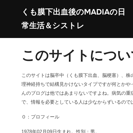
コ
くも膜下出血後のMADIAの日
ン
テ
常生活＆シストレ
ン
ツ
へ
このサイトについ
ス
キ
ッ
このサイトは脳卒中（くも膜下出血、脳梗塞）、株の
プ
理神経持ちで結構見かけないタイプですが何とかや
んのブログは他ではあまりないですよね。病気の重
で、情報を必要としている人は少なからずいるので
０：プロフィール
1978年02月09日生まれ。性別：男。