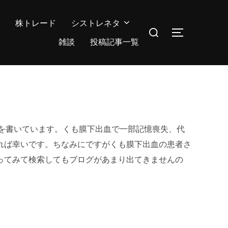
株トレード
シストレネタ
検
サイドバー
索
雑談
投稿記事一覧
対
象:
活を書いています。くも膜下出血で一部記憶喪失、代
れば幸いです。ちなみにですがくも膜下出血の患者さ
ってみて検索してもブログがあまり出てきませんの