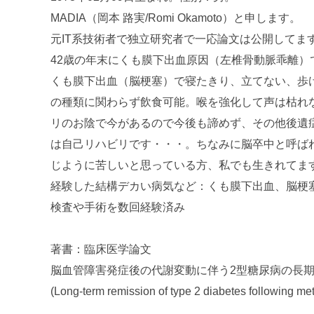
MADIA（岡本 路実/Romi Okamoto）と申します。
元IT系技術者で独立研究者で一応論文は公開してま
42歳の年末にくも膜下出血原因（左椎骨動脈乖離
くも膜下出血（脳梗塞）で寝たきり、立てない、歩
の種類に関わらず飲食可能。喉を強化して声は枯れ
リのお陰で今があるので今後も諦めず、その他後遺
は自己リハビリです・・・。ちなみに脳卒中と呼ば
じように苦しいと思っている方、私でも生きれてま
経験した結構デカい病気など：くも膜下出血、脳梗
検査や手術を数回経験済み
著書：臨床医学論文
脳血管障害発症後の代謝変動に伴う2型糖尿病の長期
(Long-term remission of type 2 diabetes following met