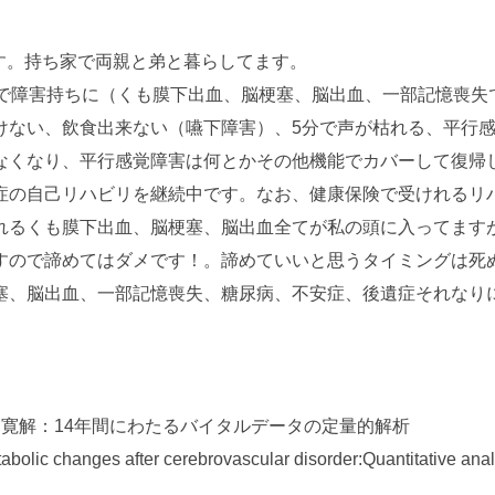
す。持ち家で両親と弟と暮らしてます。
）で障害持ちに（くも膜下出血、脳梗塞、脳出血、一部記憶喪失
けない、飲食出来ない（嚥下障害）、5分で声が枯れる、平行
なくなり、平行感覚障害は何とかその他機能でカバーして復帰
症の自己リハビリを継続中です。なお、健康保険で受けれるリ
れるくも膜下出血、脳梗塞、脳出血全てが私の頭に入ってます
すので諦めてはダメです！。諦めていいと思うタイミングは死
塞、脳出血、一部記憶喪失、糖尿病、不安症、後遺症それなり
寛解：14年間にわたるバイタルデータの定量的解析
abolic changes after cerebrovascular disorder:Quantitative analy