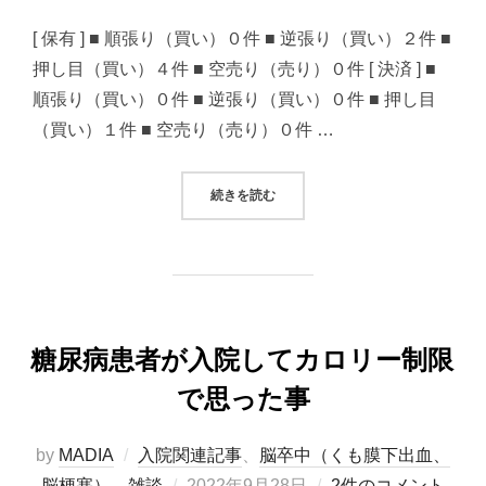
日:
[ 保有 ] ■ 順張り（買い）０件 ■ 逆張り（買い）２件 ■
押し目（買い）４件 ■ 空売り（売り）０件 [ 決済 ] ■
順張り（買い）０件 ■ 逆張り（買い）０件 ■ 押し目
（買い）１件 ■ 空売り（売り）０件 …
“2022/09/28 システムトレード
続きを読む
糖尿病患者が入院してカロリー制限
で思った事
by
MADIA
入院関連記事
、
脳卒中（くも膜下出血、
投
脳梗塞）
、
雑談
2022年9月28日
2件のコメント