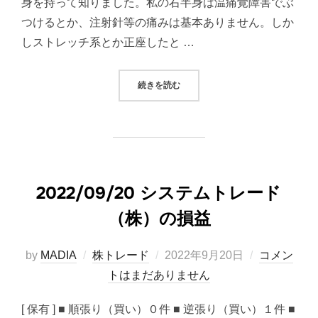
身を持って知りました。私の右半身は温痛覚障害でぶ
つけるとか、注射針等の痛みは基本ありません。しか
しストレッチ系とか正座したと …
“痛覚って最低でも2種類あるような
続きを読む
2022/09/20 システムトレード
（株）の損益
投
by
MADIA
株トレード
2022年9月20日
コメン
稿
トはまだありません
日:
[ 保有 ] ■ 順張り（買い）０件 ■ 逆張り（買い）１件 ■