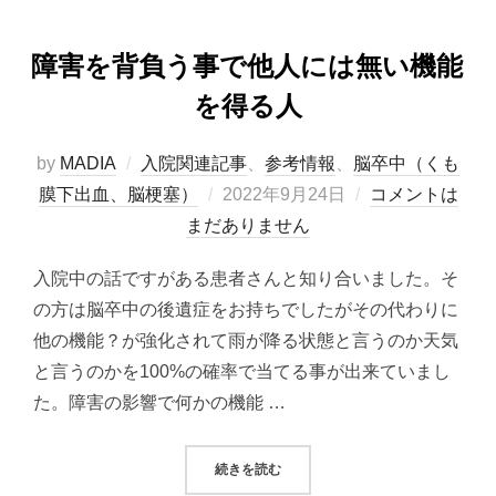
障害を背負う事で他人には無い機能
を得る人
by
MADIA
入院関連記事
、
参考情報
、
脳卒中（くも
投
膜下出血、脳梗塞）
2022年9月24日
コメントは
稿
まだありません
日:
入院中の話ですがある患者さんと知り合いました。そ
の方は脳卒中の後遺症をお持ちでしたがその代わりに
他の機能？が強化されて雨が降る状態と言うのか天気
と言うのかを100%の確率で当てる事が出来ていまし
た。障害の影響で何かの機能 …
“障害を背負う事で他人には無い機能
続きを読む