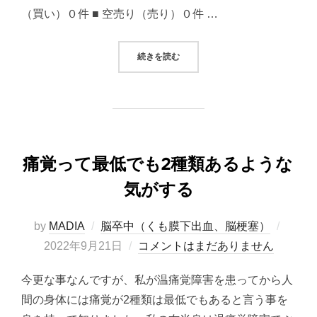
（買い）０件 ■ 空売り（売り）０件 …
“2022/09/21 システムトレード
続きを読む
痛覚って最低でも2種類あるような
気がする
投
by
MADIA
脳卒中（くも膜下出血、脳梗塞）
稿
2022年9月21日
コメントはまだありません
日:
今更な事なんですが、私が温痛覚障害を患ってから人
間の身体には痛覚が2種類は最低でもあると言う事を