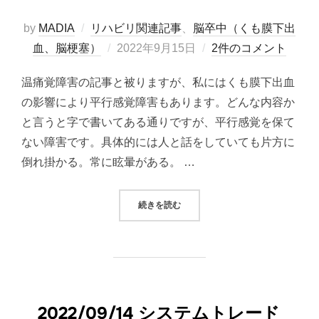
by
MADIA
リハビリ関連記事
、
脳卒中（くも膜下出
投
血、脳梗塞）
2022年9月15日
2件のコメント
稿
温痛覚障害の記事と被りますが、私にはくも膜下出血
日:
の影響により平行感覚障害もあります。どんな内容か
と言うと字で書いてある通りですが、平行感覚を保て
ない障害です。具体的には人と話をしていても片方に
倒れ掛かる。常に眩暈がある。 …
“平行感覚障害のリハビリはどうする
続きを読む
2022/09/14 システムトレード