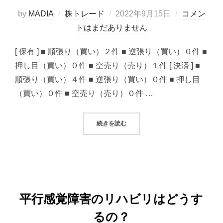
投
by
MADIA
株トレード
2022年9月15日
コメン
稿
トはまだありません
日:
[ 保有 ] ■ 順張り（買い）２件 ■ 逆張り（買い）０件 ■
押し目（買い）０件 ■ 空売り（売り）１件 [ 決済 ] ■
順張り（買い）４件 ■ 逆張り（買い）０件 ■ 押し目
（買い）０件 ■ 空売り（売り）０件 …
“2022/09/15 システムトレード
続きを読む
平行感覚障害のリハビリはどうす
るの？