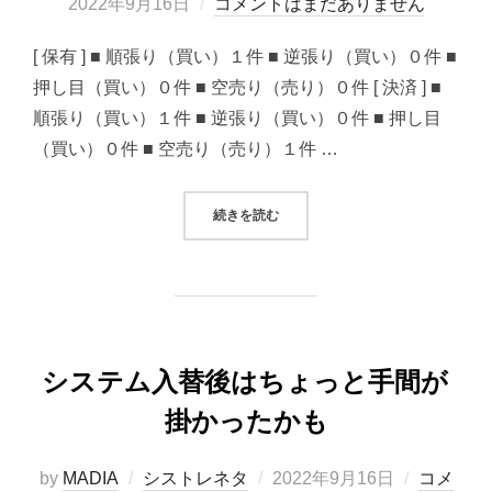
稿
2022年9月16日
コメントはまだありません
日:
[ 保有 ] ■ 順張り（買い）１件 ■ 逆張り（買い）０件 ■
押し目（買い）０件 ■ 空売り（売り）０件 [ 決済 ] ■
順張り（買い）１件 ■ 逆張り（買い）０件 ■ 押し目
（買い）０件 ■ 空売り（売り）１件 …
“2022/09/16 システムトレード
続きを読む
システム入替後はちょっと手間が
掛かったかも
投
by
MADIA
シストレネタ
2022年9月16日
コメ