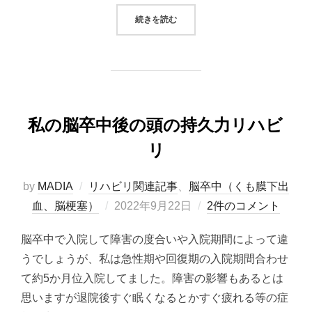
“2022/09/22 システムトレード
続きを読む
私の脳卒中後の頭の持久力リハビ
リ
by
MADIA
リハビリ関連記事
、
脳卒中（くも膜下出
投
血、脳梗塞）
2022年9月22日
2件のコメント
稿
脳卒中で入院して障害の度合いや入院期間によって違
日:
うでしょうが、私は急性期や回復期の入院期間合わせ
て約5か月位入院してました。障害の影響もあるとは
思いますが退院後すぐ眠くなるとかすぐ疲れる等の症