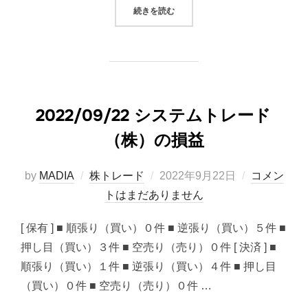
“キャベツ太郎のお菓子にキャベツ
続きを読む
2022/09/22 システムトレード
（株）の損益
投
by
MADIA
株トレード
2022年9月22日
コメン
稿
トはまだありません
日:
[ 保有 ] ■ 順張り（買い）０件 ■ 逆張り（買い）５件 ■
押し目（買い）３件 ■ 空売り（売り）０件 [ 決済 ] ■
順張り（買い）１件 ■ 逆張り（買い）４件 ■ 押し目
（買い）０件 ■ 空売り（売り）０件 …