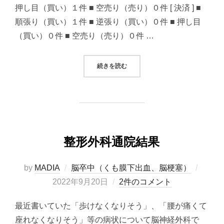
押し目（買い）１件 ■ 空売り（売り）０件 [ 決済 ] ■
順張り（買い）１件 ■ 逆張り（買い）０件 ■ 押し目
（買い）０件 ■ 空売り（売り）０件 …
“2022/09/20 システムトレード
続きを読む
整形外科通院結果
投
by
MADIA
脳卒中（くも膜下出血、脳梗塞）
稿
2022年9月20日
2件のコメント
日:
最近書いていた「歩けなくなりそう」、「腰が痛くて
座れなくなりそう」等の病状について脳神経外科で