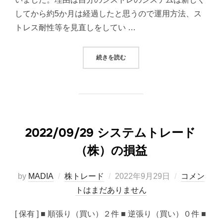
してから約5か月は経過したと思うので運用方法、ス
トレス耐性等を見直しをしてい …
“シストレのシステム見直し”
続きを読む
2022/09/29 システムトレード
（株）の損益
投
by
MADIA
株トレード
2022年9月29日
コメン
稿
トはまだありません
日:
[ 保有 ] ■ 順張り（買い）２件 ■ 逆張り（買い）０件 ■