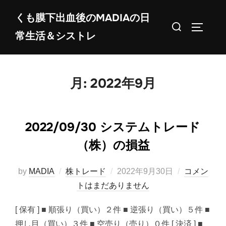
コ
くも膜下出血後のMADIAの日
ン
検
サイドバ
常生活＆シストレ
テ
索
ン
対
ツ
象:
へ
月:
2022年9月
ス
キ
ッ
2022/09/30 システムトレード
プ
（株）の損益
投
by
MADIA
株トレード
2022年9月30日
コメン
稿
トはまだありません
日:
[ 保有 ] ■ 順張り（買い）２件 ■ 逆張り（買い）５件 ■
押し目（買い）３件 ■ 空売り（売り）０件 [ 決済 ] ■