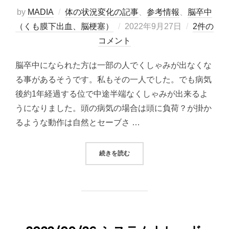
by
MADIA
体の状況変化の記事
、
参考情報
、
脳卒中
投
（くも膜下出血、脳梗塞）
2022年9月27日
2件の
稿
コメント
日:
脳卒中になられた方は一部の人でくしゃみが出なくな
る事があるそうです。私もその一人でした。でも病気
後約1年経過する位で中途半端なくしゃみが出来るよ
うになりました。頭の病気の場合は頭に負荷？が掛か
るような動作は自然とセーブさ …
“くしゃみが大分出来るようになって
続きを読む