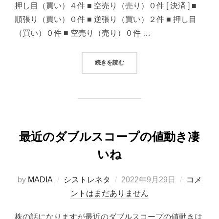
押し目（買い）４件 ■ 空売り（売り）０件 [ 決済 ] ■
順張り（買い）０件 ■ 逆張り（買い）２件 ■ 押し目
（買い）０件 ■ 空売り（売り）０件 …
“2022/09/29 システムトレード
続きを読む
最近のダブルスコープの値動き凄
いね
投
by
MADIA
シストレネタ
2022年9月29日
コメ
稿
ントはまだありません
日:
株の話になりますが最近のダブルスコープの値動きは