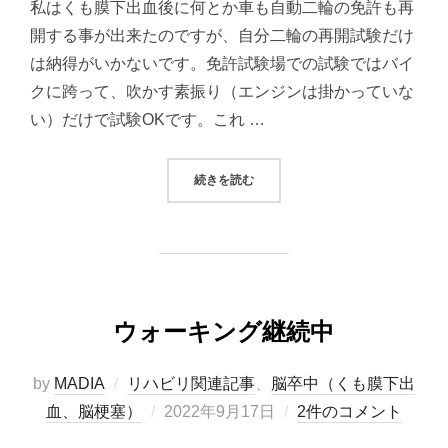
私はくも膜下出血後に何とか車も自動二輪の免許も再
日:
開する事が出来たのですが、自分二輪の再開試験だけ
は納得がいかないです。免許試験場での試験ではバイ
クに跨って、吹かす素振り（エンジンは掛かっていな
い）だけで試験OKです。これ …
“脳卒中後の自動二輪免許の再開試験
続きを読む
ウォーキング継続中
by
MADIA
リハビリ関連記事
、
脳卒中（くも膜下出
投
血、脳梗塞）
2022年9月17日
2件のコメント
稿