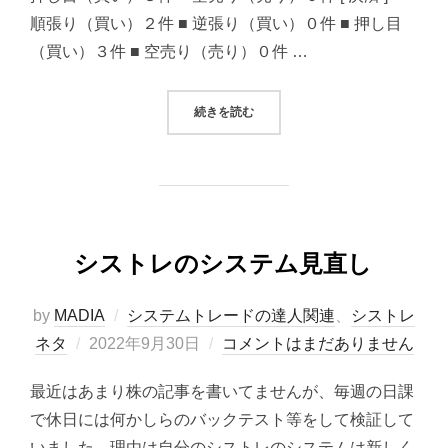
順張り（買い）２件 ■ 逆張り（買い）０件 ■ 押し目
（買い）３件 ■ 空売り（売り）０件 …
“2022/09/30 システムトレード
続きを読む
シストレのシステム見直し
by
MADIA
システムトレードの達人関連
、
シストレ
投
ネタ
2022年9月30日
コメントはまだありません
稿
最近はあまり株の記事を書いてませんが、毎週の日課
日:
で休日には何かしらのバックテスト等をして検証して
いました。理由は自分のシストレのシステムは新しく