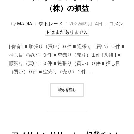
（株）の損益
投
by
MADIA
株トレード
2022年9月14日
コメン
稿
トはまだありません
日:
[ 保有 ] ■ 順張り（買い）６件 ■ 逆張り（買い）０件 ■
押し目（買い）０件 ■ 空売り（売り）１件 [ 決済 ] ■
順張り（買い）０件 ■ 逆張り（買い）０件 ■ 押し目
（買い）０件 ■ 空売り（売り）１件 …
“2022/09/14 システムトレード
続きを読む