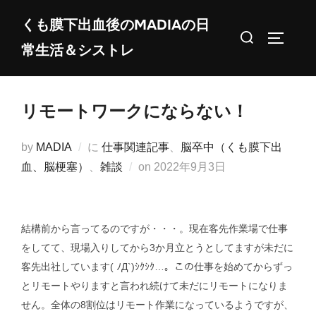
コ
くも膜下出血後のMADIAの日
ン
検
サイドバ
常生活＆シストレ
テ
索
ン
対
ツ
象:
リモートワークにならない！
へ
ス
by
MADIA
に
仕事関連記事
、
脳卒中（くも膜下出
キ
投
血、脳梗塞）
、
雑談
on
2022年9月3日
ッ
稿
プ
日:
結構前から言ってるのですが・・・。現在客先作業場で仕事
をしてて、現場入りしてから3か月立とうとしてますが未だに
客先出社しています( ﾉД`)ｼｸｼｸ…。この仕事を始めてからずっ
とリモートやりますと言われ続けて未だにリモートになりま
せん。全体の8割位はリモート作業になっているようですが、