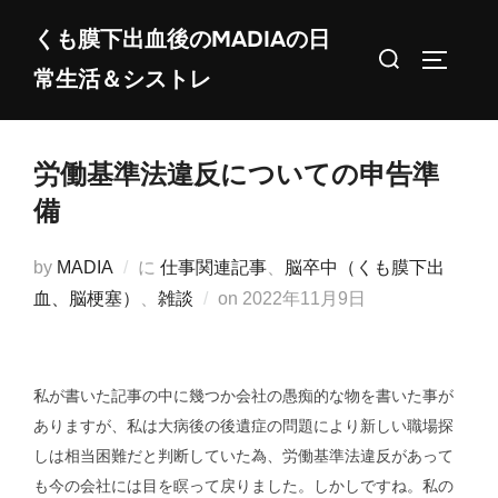
コ
くも膜下出血後のMADIAの日
ン
検
サイドバ
常生活＆シストレ
テ
索
ン
対
ツ
象:
労働基準法違反についての申告準
へ
ス
備
キ
ッ
by
MADIA
に
仕事関連記事
、
脳卒中（くも膜下出
プ
投
血、脳梗塞）
、
雑談
on
2022年11月9日
稿
日:
私が書いた記事の中に幾つか会社の愚痴的な物を書いた事が
ありますが、私は大病後の後遺症の問題により新しい職場探
しは相当困難だと判断していた為、労働基準法違反があって
も今の会社には目を瞑って戻りました。しかしですね。私の