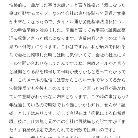
性格的に「曲がった事は大嫌い」と言う性格と「気になった
事は行動するタイプ」なので会社の違犯を黙って見過ごす事
が出来なくなったので、タイトル通り労働基準法違反につい
ての申告準備を始めました。準備と言っても事実の証拠品整
理＆収集と言った感じになります。違反内容と言うのは「有
給の不付与」になります。これはですね。私が病気で倒れる
前で会社に転職した時には既に気付いてて、会社の社長にメ
ールで問い合わせをしてたんですよね。何故メールかと言う
と証拠となる品を確保して何時か使うかもと思ってたからで
す。このメールの返信には昔からこのルールでやってるから
法律違反でも今後もこのままで・・・と言った内容が書かれ
ていて意味がわからない内容となります。この時の事はもう2
年経過しているので時効でもう難しいかも知れませんが「証
拠」としてはあります。そして今現在は「病気による自然退
職」後に、仕方無く元のこの会社に再就職した訳ですが「ま
た！」有給が法定で決められてる日数では無いのですよ