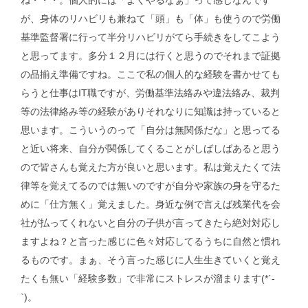
ね・・・。個人的には「よくやるなぁ」って感じなんです
が、身体のリハビリも兼ねて「頭」も「体」も使うので労働
基準監督署に行って半分リハビリがてら手続きをしてこよう
と思ってます。多分１２月には行くと思うのでそれまで証拠
の品揃え準備ですね。ここで私の個人的な経験を書かせても
らうと仕事はIT職ですが、労働基準法絡みや違法絡み、裁判
等の法律絡み等の経験がありそれなりに知識は持っていると
思います。こういうのって「自分は無関係だな」と思ってる
と近い将来、自分が関係してくることがしばしばあると思う
ので皆さんも覚えた方が良いと思います。私は覚えたくて法
律等を覚えてるのでは無いのですが自分や家族の身を守るた
めに「仕方無く」覚えました。身近な例で言えば残業代を会
社が払ってくれないと自分の子供が言ってきたら絶対対応し
ますよね？と言った感じに色々対応してるうちに自然と慣れ
るものです。まぁ、そう言った感じに人生生きていくと覚え
たくも無い「経験多数」で非常にストレスが溜まります(*´-
`)。