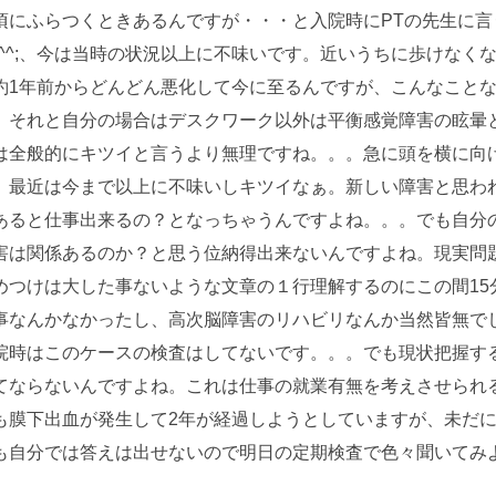
頃にふらつくときあるんですが・・・と入院時にPTの先生に言
^^;、今は当時の状況以上に不味いです。近いうちに歩けなく
約1年前からどんどん悪化して今に至るんですが、こんなこと
。それと自分の場合はデスクワーク以外は平衡感覚障害の眩暈
は全般的にキツイと言うより無理ですね。。。急に頭を横に向
、最近は今まで以上に不味いしキツイなぁ。新しい障害と思わ
あると仕事出来るの？となっちゃうんですよね。。。でも自分
害は関係あるのか？と思う位納得出来ないんですよね。現実問
めつけは大した事ないような文章の１行理解するのにこの間15
事なんかなかったし、高次脳障害のリハビリなんか当然皆無で
院時はこのケースの検査はしてないです。。。でも現状把握す
てならないんですよね。これは仕事の就業有無を考えさせられ
も膜下出血が発生して2年が経過しようとしていますが、未だ
も自分では答えは出せないので明日の定期検査で色々聞いてみ