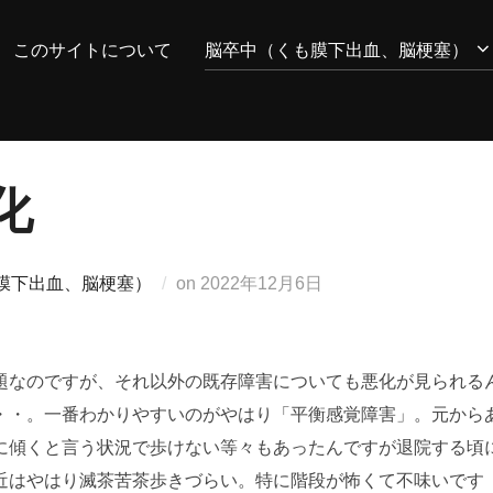
このサイトについて
脳卒中（くも膜下出血、脳梗塞）
化
投
膜下出血、脳梗塞）
on
2022年12月6日
稿
日:
題なのですが、それ以外の既存障害についても悪化が見られる
・・。一番わかりやすいのがやはり「平衡感覚障害」。元から
に傾くと言う状況で歩けない等々もあったんですが退院する頃
近はやはり滅茶苦茶歩きづらい。特に階段が怖くて不味いです