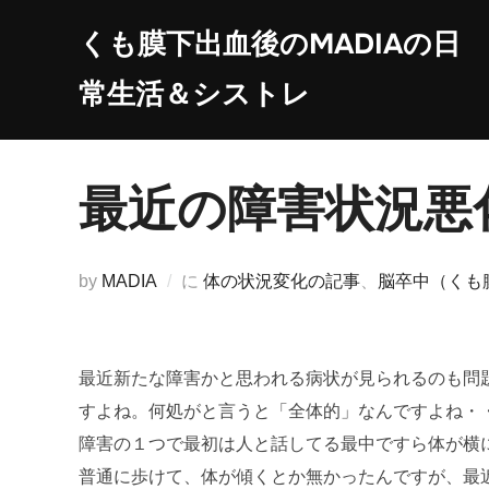
コ
くも膜下出血後のMADIAの日
ン
テ
常生活＆シストレ
ン
ツ
へ
最近の障害状況悪
ス
キ
ッ
by
MADIA
に
体の状況変化の記事
、
脳卒中（くも
プ
最近新たな障害かと思われる病状が見られるのも問
すよね。何処がと言うと「全体的」なんですよね・
障害の１つで最初は人と話してる最中ですら体が横
普通に歩けて、体が傾くとか無かったんですが、最