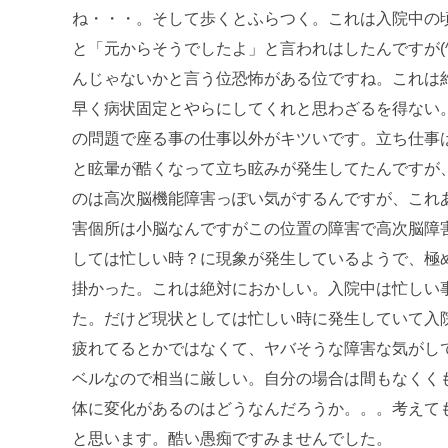
ね・・・。そして歩くとふらつく。これは入院中の
と「元からそうでしたよ」と言われはしたんですが(
んじゃないかと言う位恐怖がある位ですね。これは
早く病状固定とやらにしてくれと思わざるを得ない
の問題で座る事の仕事以外がキツいです。立ち仕事
と眩暈が酷くなって立ち眩みが発生してたんですが
のは高次脳機能障害っぽい気がするんですが、これ
害個所は小脳なんですがこの位置の障害で高次脳障
しては忙しい時？に現象が発生しているようで、極
掛かった。これは絶対におかしい。入院中は忙しい
た。だけど現状としては忙しい時に発生していて入
疲れてるとかではなくて、ヤバそうな障害な気がし
ベルなので相当に厳しい。自分の場合は間もなくく
体に変化があるのはどうなんだろうか。。。考えて
と思います。酷い愚痴ですみませんでした。