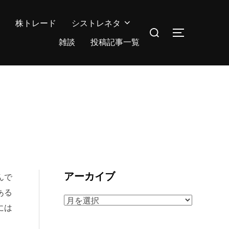
株トレード
シストレネタ
検
サイドバー
索
雑談
投稿記事一覧
対
象:
アーカイブ
んで
ある
ア
には
ー
カ