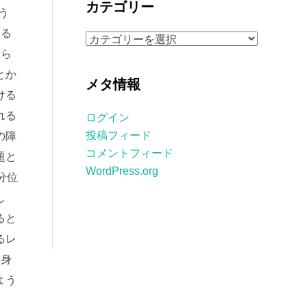
カテゴリー
う
イ
ブ
なる
カ
なら
テ
ゴ
とか
メタ情報
リ
ける
ー
れる
ログイン
投稿フィード
の障
コメントフィード
題と
WordPress.org
分位
し
ると
るレ
に身
よう