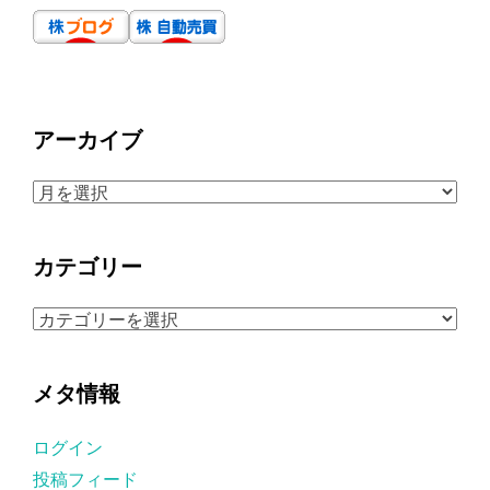
アーカイブ
ア
ー
カ
カテゴリー
イ
ブ
カ
テ
ゴ
メタ情報
リ
ー
ログイン
投稿フィード