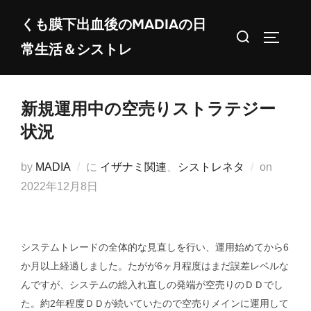
コ
くも膜下出血後のMADIAの日
ン
検
サイドバ
常生活＆シストレ
テ
索
ン
対
ツ
象:
新規運用中の空売りストラテジー
へ
ス
状況
キ
ッ
投
by
MADIA
に
イザナミ関連
、
シストレネタ
on
プ
稿
2022年12月8日
日:
システムトレードの全体的な見直しを行い、運用始めてから6
か月以上経過しました。たがが6ヶ月程度はまだ誤差レベルな
んですが、システムの総入れ直しの発端が空売りのＤＤでし
た。約2年程度ＤＤが続いていたので空売りメインに運用して