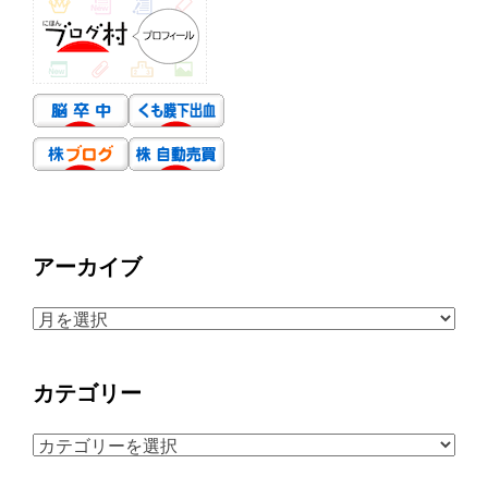
アーカイブ
ア
ー
カ
カテゴリー
イ
ブ
カ
テ