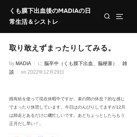
コ
くも膜下出血後のMADIAの日
ン
検
サイドバ
常生活＆シストレ
テ
索
ン
対
ツ
象:
取り敢えずまったりしてみる。
へ
ス
by
MADIA
に
脳卒中（くも膜下出血、脳梗塞）
、
雑
キ
投
談
on
2022年12月29日
ッ
稿
プ
日:
残有給を使って現在休暇中ですが、束の間の休息？的な感じ
でまったり休憩しています。今日はのんびりしてますが12月
は師走とあるだけに磯忙しいです。あとちょっとしたらもう
正月だし早い！。