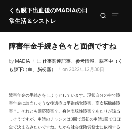
コ
くも膜下出血後のMADIAの日
ン
検
サイドバ
常生活＆シストレ
テ
索
ン
対
ツ
象:
障害年金手続き色々と面倒ですね
へ
ス
by
MADIA
に
仕事関連記事
、
参考情報
、
脳卒中（く
キ
投
も膜下出血、脳梗塞）
on
2022年12月30日
ッ
稿
プ
日:
障害年金の手続きをしようとしています。現状自分の中で障
害年金に該当しそうな後遺症は平衡感覚障害、高次脳機能障
害？。それとも適応障害？。身体表現性障害？あたりが該当
しそうですが、申請のチャンスは3回で最初の申請1回でほぼ
全て決まるみたいですね。だから社会保険労務士に依頼する