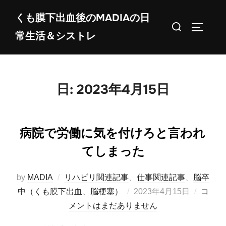
コ
くも膜下出血後のMADIAの日
ン
検
サイドバ
常生活＆シストレ
テ
索
ン
対
ツ
象:
へ
日:
2023年4月15日
ス
キ
ッ
病院で労働に気を付けろと言われ
プ
てしまった
by
MADIA
リハビリ関連記事
、
仕事関連記事
、
脳卒
投
中（くも膜下出血、脳梗塞）
2023年4月15日
コ
稿
メントはまだありません
日: