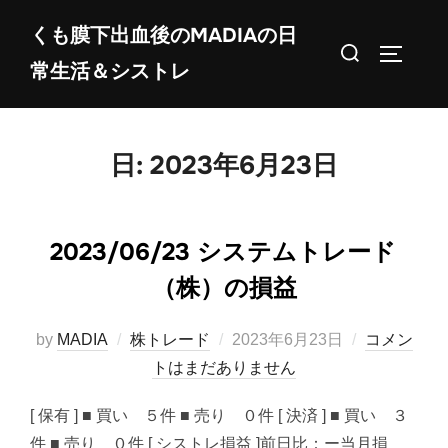
コ
くも膜下出血後のMADIAの日
ン
検
サイドバ
常生活＆シストレ
テ
索
ン
対
ツ
象:
へ
日:
2023年6月23日
ス
キ
ッ
2023/06/23 システムトレード
プ
（株）の損益
投
by
MADIA
株トレード
2023年6月23日
コメン
稿
トはまだありません
日:
[ 保有 ] ■ 買い ５件 ■ 売り ０件 [ 決済 ] ■ 買い ３
件 ■ 売り ０件 [ シストレ損益 ]前日比：ー当月損