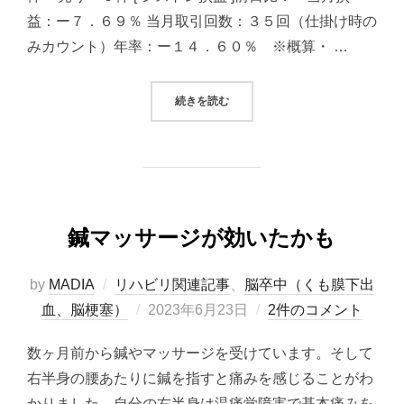
益：ー７．６９％ 当月取引回数：３５回（仕掛け時の
みカウント）年率：ー１４．６０％ ※概算・ …
“2023/06/23 システムトレード
続きを読む
鍼マッサージが効いたかも
by
MADIA
リハビリ関連記事
、
脳卒中（くも膜下出
投
血、脳梗塞）
2023年6月23日
2件のコメント
稿
数ヶ月前から鍼やマッサージを受けています。そして
日:
右半身の腰あたりに鍼を指すと痛みを感じることがわ
かりました。自分の右半身は温痛覚障害で基本痛みを