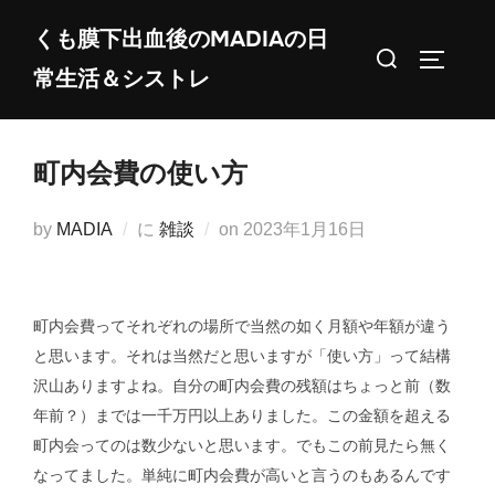
コ
くも膜下出血後のMADIAの日
ン
検
サイドバ
常生活＆シストレ
テ
索
ン
対
ツ
象:
町内会費の使い方
へ
ス
投
by
MADIA
に
雑談
on
2023年1月16日
キ
稿
ッ
日:
プ
町内会費ってそれぞれの場所で当然の如く月額や年額が違う
と思います。それは当然だと思いますが「使い方」って結構
沢山ありますよね。自分の町内会費の残額はちょっと前（数
年前？）までは一千万円以上ありました。この金額を超える
町内会ってのは数少ないと思います。でもこの前見たら無く
なってました。単純に町内会費が高いと言うのもあるんです