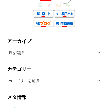
アーカイブ
ア
ー
カ
カテゴリー
イ
ブ
カ
テ
ゴ
メタ情報
リ
ー