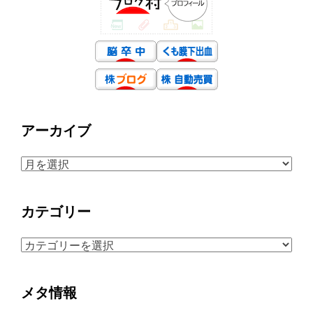
アーカイブ
ア
ー
カ
カテゴリー
イ
ブ
カ
テ
ゴ
メタ情報
リ