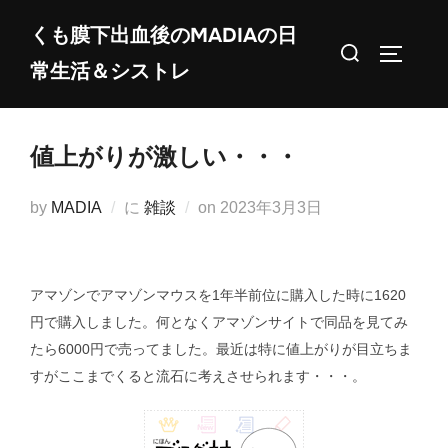
コ
くも膜下出血後のMADIAの日
ン
検
サイドバ
常生活＆シストレ
テ
索
ン
対
ツ
象:
値上がりが激しい・・・
へ
ス
投
by
MADIA
に
雑談
on
2023年3月3日
キ
稿
ッ
日:
プ
アマゾンでアマゾンマウスを1年半前位に購入した時に1620
円で購入しました。何となくアマゾンサイトで同品を見てみ
たら6000円で売ってました。最近は特に値上がりが目立ちま
すがここまでくると流石に考えさせられます・・・。