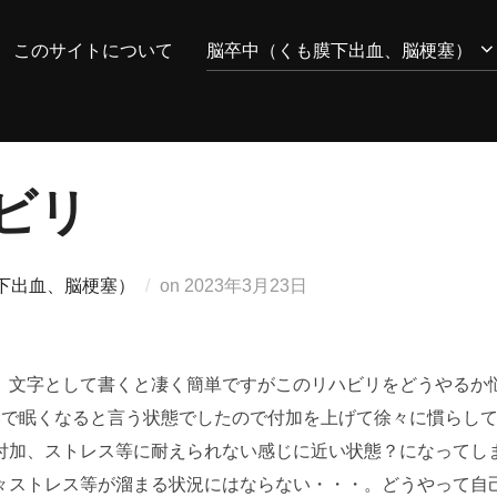
このサイトについて
脳卒中（くも膜下出血、脳梗塞）
ビリ
投
下出血、脳梗塞）
on
2023年3月23日
稿
日:
。文字として書くと凄く簡単ですがこのリハビリをどうやるか
いで眠くなると言う状態でしたので付加を上げて徐々に慣らし
付加、ストレス等に耐えられない感じに近い状態？になってし
々ストレス等が溜まる状況にはならない・・・。どうやって自