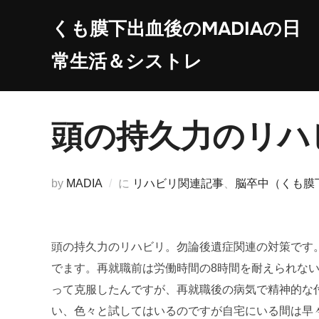
コ
くも膜下出血後のMADIAの日
ン
テ
常生活＆シストレ
ン
ツ
へ
頭の持久力のリハ
ス
キ
ッ
by
MADIA
に
リハビリ関連記事
、
脳卒中（くも膜
プ
頭の持久力のリハビリ。勿論後遺症関連の対策です
でます。再就職前は労働時間の8時間を耐えられな
って克服したんですが、再就職後の病気で精神的な
い、色々と試してはいるのですが自宅にいる間は早