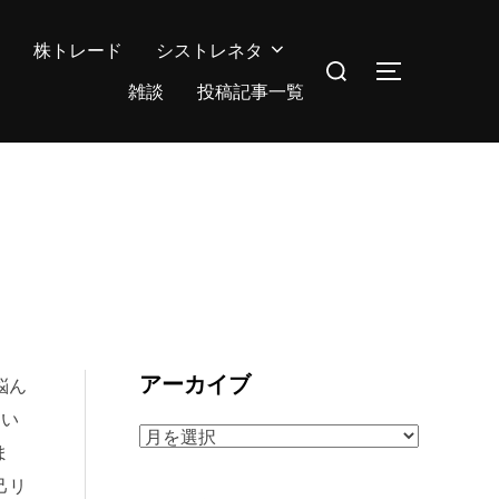
株トレード
シストレネタ
検
サイドバー
索
雑談
投稿記事一覧
対
象:
アーカイブ
悩ん
てい
ア
ま
ー
己リ
カ