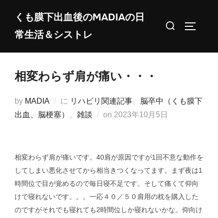
コ
くも膜下出血後のMADIAの日
ン
検
サイドバ
常生活＆シストレ
テ
索
ン
対
ツ
象:
相変わらず肩が痛い・・・
へ
ス
by
MADIA
に
リハビリ関連記事
、
脳卒中（くも膜下
キ
投
出血、脳梗塞）
、
雑談
on
2023年10月5日
ッ
稿
プ
日:
相変わらず肩が痛いです。40肩が原因ですが1回不意な動作を
してしまい悪化させてから相当きつくなってます。まず夜は1
時間位で目が覚めるので毎日寝不足です。そして痛くて仰向
けで寝れないです。。。一応４０／５０肩用の枕を購入した
のですがそれでも寝れても2時間位しか寝れないかな。仰向け