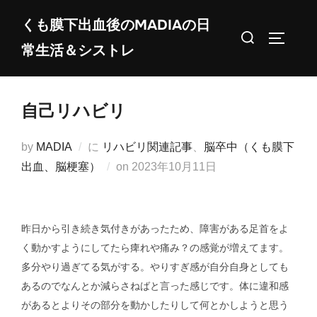
コ
くも膜下出血後のMADIAの日
ン
検
サイドバ
常生活＆シストレ
テ
索
ン
対
ツ
象:
自己リハビリ
へ
ス
by
MADIA
に
リハビリ関連記事
、
脳卒中（くも膜下
キ
投
出血、脳梗塞）
on
2023年10月11日
ッ
稿
プ
日:
昨日から引き続き気付きがあったため、障害がある足首をよ
く動かすようにしてたら痺れや痛み？の感覚が増えてます。
多分やり過ぎてる気がする。やりすぎ感が自分自身としても
あるのでなんとか減らさねばと言った感じです。体に違和感
があるとよりその部分を動かしたりして何とかしようと思う