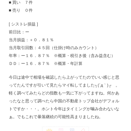
■ 買い ７件
■ 売り ０件
[ シストレ損益 ]
前日比：ー
当月損益：＋０．８１％
当月取引回数：４５回（仕掛け時のみカウント）
年率：ー１６．８７％ ※概算・税引き後（含み益含む）
ＤＤ：ー１６．８７％ ※概算・年計算
今日は途中で相場を確認したら上がってたのでいい感じと思
ってたんですが引いて見たらマイ転してました┐(´д｀)┌ 。
軽く調べてみたらどの指数も一気に下がってますね。何かあ
ったなと思って調べたら中国の不動産トップ会社がデフォル
トですか・・・。ホント今年はタイミングが噛み合わないな
ぁ。でもこれで暴落継続の可能性高まりましたね。