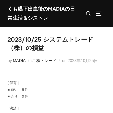
コ
くも膜下出血後のMADIAの日
ン
検
サイドバ
常生活＆シストレ
テ
索
ン
対
ツ
象:
2023/10/25 システムトレード
へ
ス
（株）の損益
キ
ッ
投
by
MADIA
に
株トレード
on
2023年10月25日
プ
稿
日:
[ 保有 ]
■ 買い ５件
■ 売り ０件
[ 決済 ]