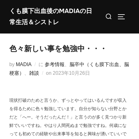
コ
くも膜下出血後のMADIAの日
ン
検
サイドバ
常生活＆シストレ
テ
索
ン
対
ツ
象:
色々新しい事を勉強中・・・
へ
ス
by
MADIA
に
参考情報
、
脳卒中（くも膜下出血、脳
キ
投
梗塞）
、
雑談
on
2023年10月26日
ッ
稿
プ
日:
現状打破のためと言うか、ずっとやってはいるんですが収入
を得るために色々勉強しています。自分が知らない分野とか
だと「へー。そうだったんだ！」と言うのが多く見つかり新
鮮でいいですね。やはり人間死ぬまで勉強ですね。何歳にな
っても初めての経験や出来事等を知ると興味が湧いていいで