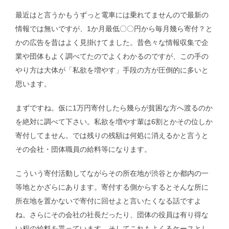
最近はと言うかもうずっと電車には乗れてませんので最新の
情報では無いですが、1か月最低〇〇円から毎月幾ら寄付？と
かの広告を昔はよく見掛けてました。昔色々な情報収集で企
業や団体もよく調べてたのでよくわかるのですが、この手の
やり方は大体が「私欲を増やす」手段の方が圧倒的に多いと
思います。
まずですね。仮に1万円寄付したら幾らが貧困な方へ渡るのか
を絶対に調べて下さい。私欲を増やす輩は6割とかその位しか
寄付してません。では残りの残額は何処に消えるかと言うと
その会社・団体職員の給料等になります。
こういう寄付活動してながらその所在地が渋谷とか都内の一
等地とかざらにあります。寄付する側からするとそんな所に
所在地を置かないで寄付に回せよと言いたくなる話ですよ
ね。さらにその会社の社長だったり、団体の役員は有り得な
い程の給料を貰っています。そしてこれもよくるケースとし