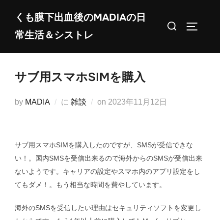
コ
くも膜下出血後のMADIAの日
ン
検
サイドバ
常生活＆シストレ
テ
索
ン
対
ツ
象:
サブ用スマホSIMを購入
へ
ス
投
by
MADIA
に
雑談
on
2023年11月12日
キ
稿
ッ
日:
プ
サブ用スマホSIMを購入したのですが、SMSが受信できな
い！。国内SMSを受信出来るので海外からのSMSが受信出来
ないようです。キャリアの設定やスマホ内のアプリ設定をし
てもダメ！。もう相当な時間を費やしています。
海外のSMSを受信したい理由はセキュリティソフトを変更し