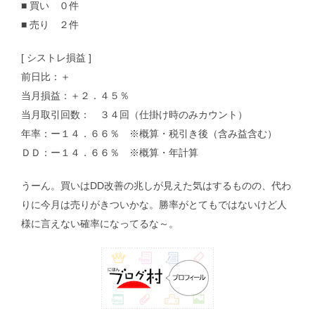
■ 買い ０件
■ 売り ２件
[ シストレ損益 ]
前日比：＋
当月損益：＋２．４５％
当月取引回数： ３４回（仕掛け時のみカウント）
年率：ー１４．６６％ ※概算・税引き後（含み益含む）
ＤＤ：ー１４．６６％ ※概算・年計算
うーん。買いはDD改善の兆しが見えた気はするものの、代わ
りに今月は売りがきついかな。勝率がとてもではないけど人
様に言えない確率になってるな～。