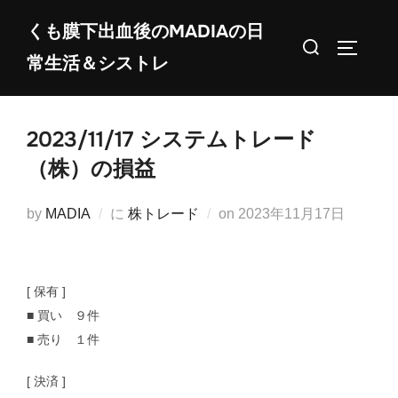
コ
くも膜下出血後のMADIAの日
ン
検
サイドバ
常生活＆シストレ
テ
索
ン
対
ツ
象:
2023/11/17 システムトレード
へ
ス
（株）の損益
キ
ッ
投
by
MADIA
に
株トレード
on
2023年11月17日
プ
稿
日:
[ 保有 ]
■ 買い ９件
■ 売り １件
[ 決済 ]