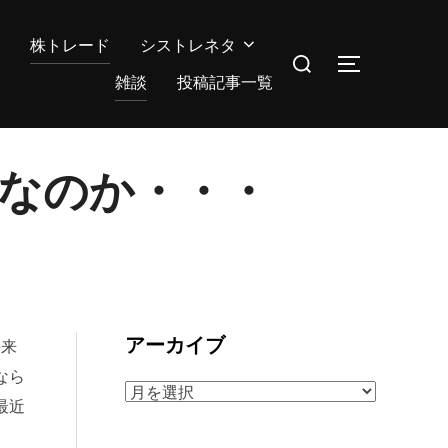
株トレード
シストレネタ
検
サイドバー
索
雑談
投稿記事一覧
対
象:
定なのか・・・
アーカイブ
将来
なら
ア
最近
ー
カ