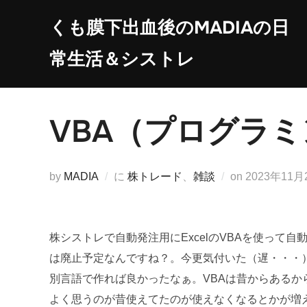
コ
くも膜下出血後のMADIAの日
ン
テ
常生活＆シストレ
ン
ツ
へ
VBA（プログラ
ス
キ
ッ
投
by
MADIA
に
株トレード
、
雑談
on
2023年11月
プ
稿
日:
株シストレで自動発注用にExcelのVBAを使って
は廃止予定なんですね？。今更気付いた（遅・・・
別言語で作れば良かったなぁ。VBAは昔からある
よく思うのが昔使えてたのが使えなくなるとかが増