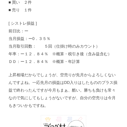
■ 買い ２件
■ 売り １件
[ シストレ損益 ]
前日比：ー
当月損益：ー0．３５％
当月取引回数： ５回（仕掛け時のみカウント）
年率：ー１２．８４％ ※概算・税引き後（含み益含む）
ＤＤ：ー１２．８４％ ※概算・年計算
上昇相場だからでしょうが、空売りが先月からよろしくない
んですよね。一応先月の損益はDD入りはしたもののプラス損
益で終わったんですが今月もまぁ、酷い。勝ちも負けも常々
なので気にしてもしょうがないですが、自分の空売りは今月
もきついかもですね。