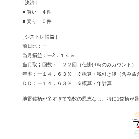
[ 決済 ]
■ 買い ４件
■ 売り ０件
[ シストレ損益 ]
前日比：ー
当月損益：ー2．１４％
当月取引回数： ２２回（仕掛け時のみカウント）
年率：ー１４．６３％ ※概算・税引き後（含み益
ＤＤ：ー１４．６３％ ※概算・年計算
地雷銘柄が多すぎて指数の恩恵なし。特に1銘柄が