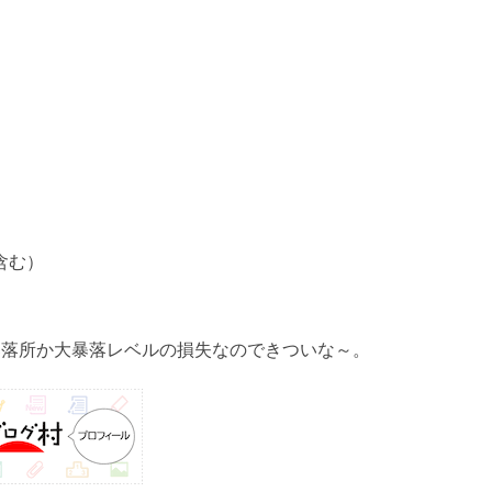
含む）
暴落所か大暴落レベルの損失なのできついな～。