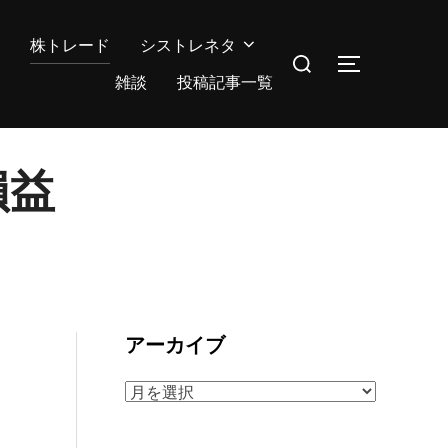
株トレード
シストレネタ
検
サイドバー
索
雑談
投稿記事一覧
対
象:
損益
アーカイブ
ア
ー
カ