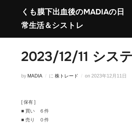
コ
くも膜下出血後のMADIAの日
ン
テ
常生活＆シストレ
ン
ツ
へ
2023/12/11
ス
キ
ッ
投
by
MADIA
に
株トレード
on
2023年12月11日
プ
稿
日:
[ 保有 ]
■ 買い ６件
■ 売り ０件