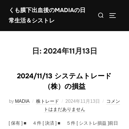
コ
くも膜下出血後のMADIAの日
ン
検
サイドバ
常生活＆シストレ
テ
索
ン
対
ツ
象:
へ
日:
2024年11月13日
ス
キ
ッ
2024/11/13 システムトレード
プ
（株）の損益
投
by
MADIA
株トレード
2024年11月13日
コメン
稿
トはまだありません
日:
[ 保有 ] ■ ４件 [ 決済 ] ■ ５件 [ シストレ損益 ]前日