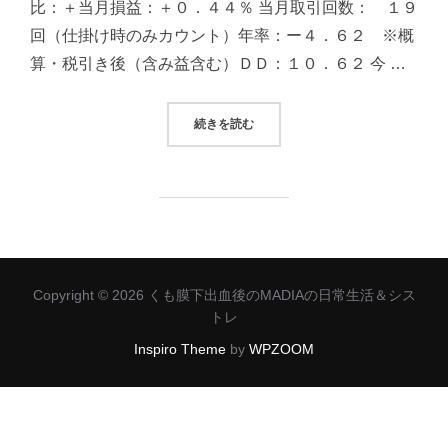
比：＋当月損益：＋０．４４％ 当月取引回数： １９
回（仕掛け時のみカウント）年率：ー４．６２ ※概
算・税引き後（含み益含む）ＤＤ：１０．６２ 今 …
“2024/11/13 システムトレード（
続きを読む
Copyright © 2026 くも膜下出血後のMADIAの日常生活＆シス
トレ
Inspiro Theme
by
WPZOOM