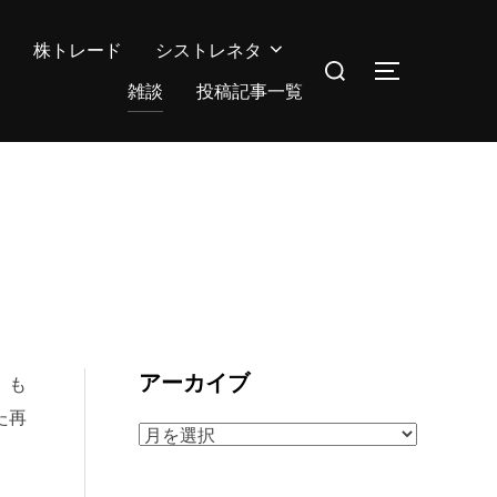
株トレード
シストレネタ
検
サイドバー
索
雑談
投稿記事一覧
対
象:
アーカイブ
）も
た再
ア
ー
カ