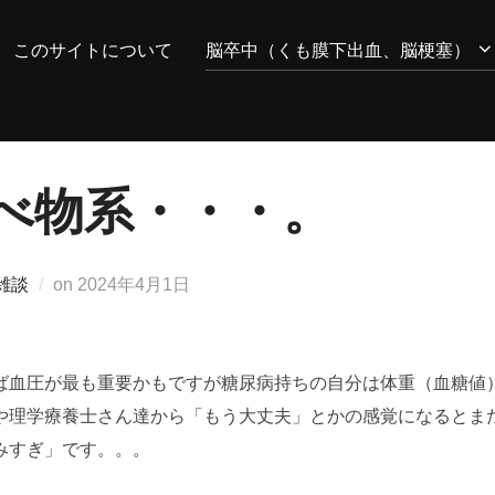
このサイトについて
脳卒中（くも膜下出血、脳梗塞）
べ物系・・・。
投
雑談
on
2024年4月1日
稿
日:
ば血圧が最も重要かもですが糖尿病持ちの自分は体重（血糖値
や理学療養士さん達から「もう大丈夫」とかの感覚になるとま
みすぎ」です。。。