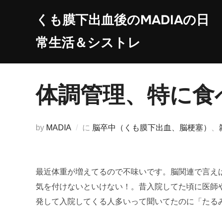
コ
くも膜下出血後のMADIAの日
ン
テ
常生活＆シストレ
ン
ツ
へ
体調管理、特に食
ス
キ
ッ
by
MADIA
に
脳卒中（くも膜下出血、脳梗塞）
、
プ
最近体重が増えてるので不味いです。脳関連で言え
気を付けないといけない！。昔入院してた頃に医師
発して入院してくる人多いって聞いてたのに「たる