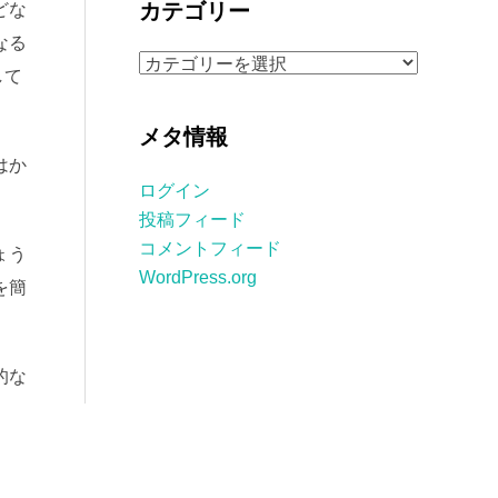
カテゴリー
どな
イ
なる
ブ
カ
して
テ
ゴ
メタ情報
リ
はか
ー
ログイン
投稿フィード
コメントフィード
ょう
WordPress.org
を簡
的な