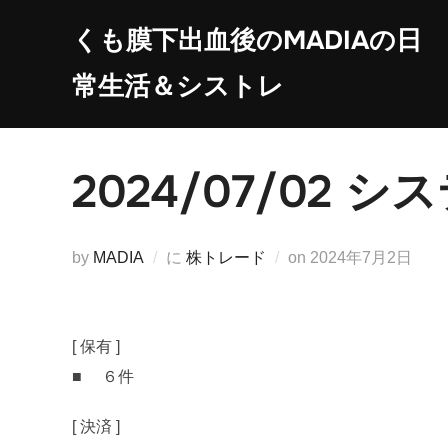
コ
くも膜下出血後のMADIAの日
ン
テ
常生活＆シストレ
ン
ツ
へ
2024/07/02
ス
キ
ッ
投
by
MADIA
に
株トレード
on
2024年7月2日
プ
稿
日:
[ 保有 ]
■ ６件
[ 決済 ]