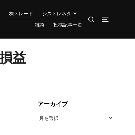
株トレード
シストレネタ
検
サイドバー
索
雑談
投稿記事一覧
対
象:
の損益
アーカイブ
ア
ー
カ