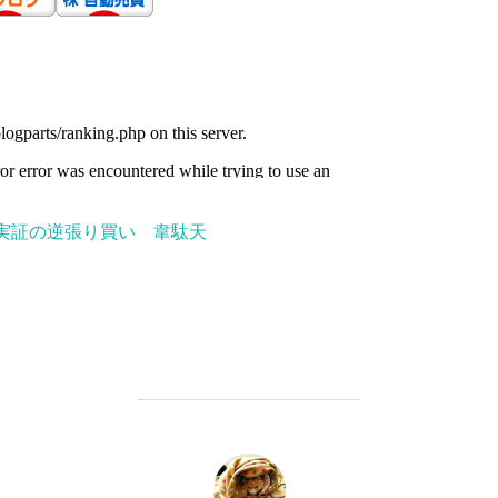
実証の逆張り買い 韋駄天
投稿者