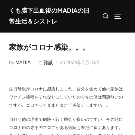
コ
くも膜下出血後のMADIAの日
ン
検
サイドバ
常生活＆シストレ
テ
索
ン
対
ツ
象:
家族がコロナ感染。。。
へ
ス
投
by
MADIA
に
雑談
on
2024年7月16日
キ
稿
ッ
日:
プ
先日母親がコロナに感染しました。自分を含めて他の家族は
ワクチン接種をそれなりにしていたので今の所は問題無いの
ですが、コロナってままだまだ「感染」しますね！。
自分も他の理由で病院へ行く機会が多いのですが、その時に
コロナ用の専用のフロアがある病院も未だに多くあります。