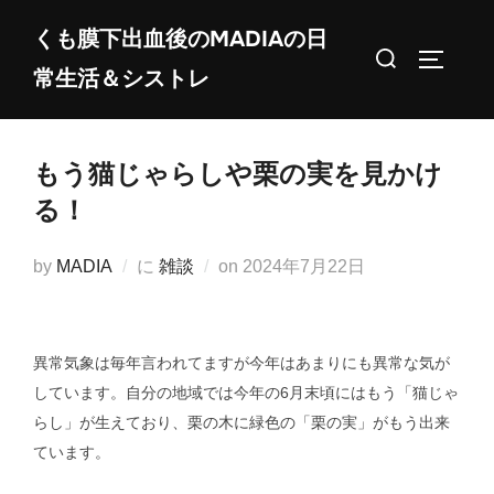
コ
くも膜下出血後のMADIAの日
ン
検
サイドバ
常生活＆シストレ
テ
索
ン
対
ツ
象:
もう猫じゃらしや栗の実を見かけ
へ
ス
る！
キ
ッ
投
by
MADIA
に
雑談
on
2024年7月22日
プ
稿
日:
異常気象は毎年言われてますが今年はあまりにも異常な気が
しています。自分の地域では今年の6月末頃にはもう「猫じゃ
らし」が生えており、栗の木に緑色の「栗の実」がもう出来
ています。