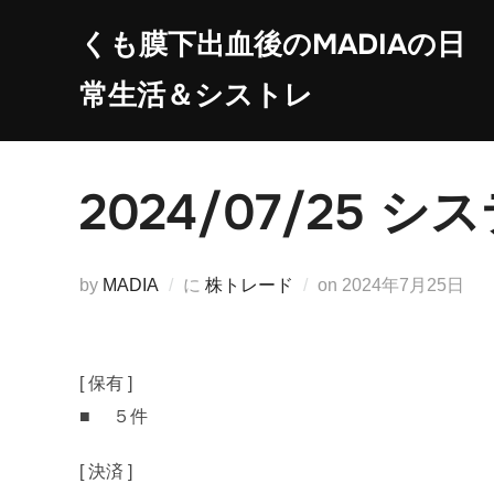
コ
くも膜下出血後のMADIAの日
ン
テ
常生活＆シストレ
ン
ツ
へ
2024/07/25
ス
キ
ッ
投
by
MADIA
に
株トレード
on
2024年7月25日
プ
稿
日:
[ 保有 ]
■ ５件
[ 決済 ]