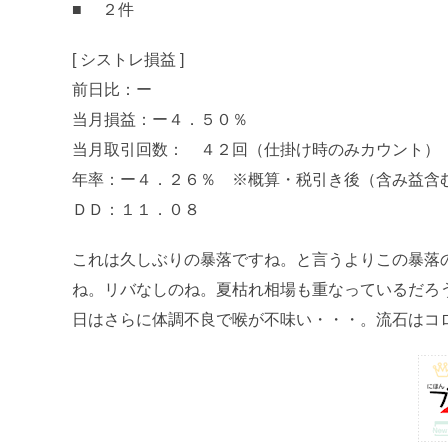
■ ２件
[ シストレ損益 ]
前日比：ー
当月損益：ー４．５０％
当月取引回数： ４２回（仕掛け時のみカウント）
年率：ー４．２６％ ※概算・税引き後（含み益含
ＤＤ：１１．０８
これは久しぶりの暴落ですね。と言うよりこの暴落
ね。リバなしのね。夏枯れ相場も重なっているだろ
日はさらに体調不良で喉が不味い・・・。流石はコ