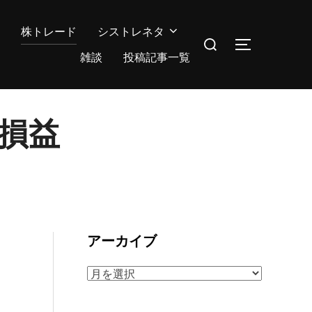
株トレード
シストレネタ
検
サイドバー
索
雑談
投稿記事一覧
対
象:
の損益
アーカイブ
ア
ー
カ