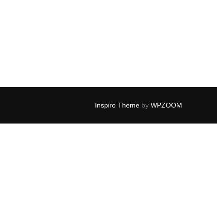
株）の損益”
Inspiro Theme
by
WPZOOM