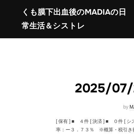
コ
くも膜下出血後のMADIAの日
ン
テ
常生活＆シストレ
ン
ツ
へ
ス
キ
ッ
プ
2025/
by
M
[ 保有 ] ■ ４件 [ 決済 ] 
率：ー３．７３％ ※概算・税引き