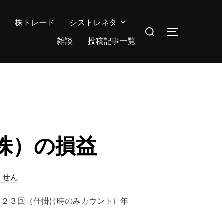
株トレード
シストレネタ
検
サイドバー
索
雑談
投稿記事一覧
対
象:
（株）の損益
ません
引回数：２３回（仕掛け時のみカウント）年