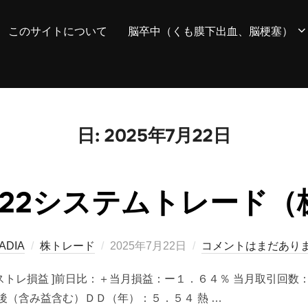
このサイトについて
脳卒中（くも膜下出血、脳梗塞）
日:
2025年7月22日
07/22システムトレード
投
ADIA
株トレード
2025年7月22日
コメントはまだあり
稿
■ ０件 [ シストレ損益 ]前日比：＋当月損益：ー１．６４％ 当月取
日:
後（含み益含む）ＤＤ（年）：５．５４ 熱 …