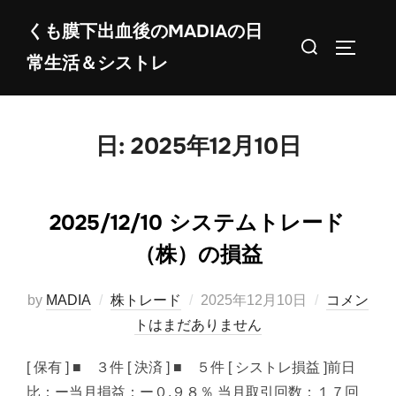
コ
くも膜下出血後のMADIAの日
ン
検
サイドバ
常生活＆シストレ
テ
索
ン
対
ツ
象:
へ
日:
2025年12月10日
ス
キ
ッ
2025/12/10 システムトレード
プ
（株）の損益
投
by
MADIA
株トレード
2025年12月10日
コメン
稿
トはまだありません
日:
[ 保有 ] ■ ３件 [ 決済 ] ■ ５件 [ シストレ損益 ]前日
比：ー当月損益：ー０.９８％ 当月取引回数：１７回