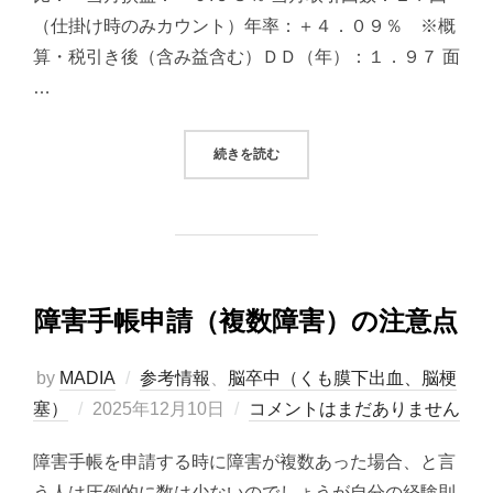
（仕掛け時のみカウント）年率：＋４．０９％ ※概
算・税引き後（含み益含む）ＤＤ（年）：１．９７ 面
…
“2025/12/10 システムトレード（
続きを読む
障害手帳申請（複数障害）の注意点
by
MADIA
参考情報
、
脳卒中（くも膜下出血、脳梗
投
塞）
2025年12月10日
コメントはまだありません
稿
障害手帳を申請する時に障害が複数あった場合、と言
日:
う人は圧倒的に数は少ないのでしょうが自分の経験則