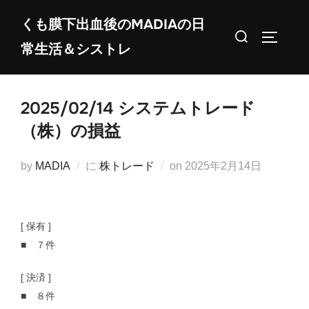
コ
くも膜下出血後のMADIAの日
ン
検
サイドバ
常生活＆シストレ
テ
索
ン
対
ツ
象:
2025/02/14 システムトレード
へ
ス
（株）の損益
キ
ッ
投
by
MADIA
に
株トレード
on
2025年2月14日
プ
稿
日:
[ 保有 ]
■ ７件
[ 決済 ]
■ ８件