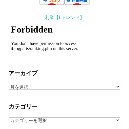
利業【Lトレンド】
アーカイブ
ア
ー
カ
カテゴリー
イ
ブ
カ
テ