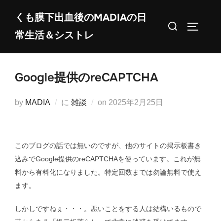
コ
くも膜下出血後のMADIAの日
ン
検
サイドバ
常生活＆シストレ
テ
索
ン
対
ツ
象:
Google提供のreCAPTCHA
へ
ス
投
by
MADIA
に
雑談
on
2025年2月25日
キ
稿
ッ
日:
プ
このブログの話では無いのですが、他のサイトの掲示板書き
込みでGoogle提供のreCAPTCHAを使っています。これが無
料から有料化になりました。特定回数までは勿論無料で使え
ます。
しかしですねぇ・・・。悪いことをする人は結構いるもので