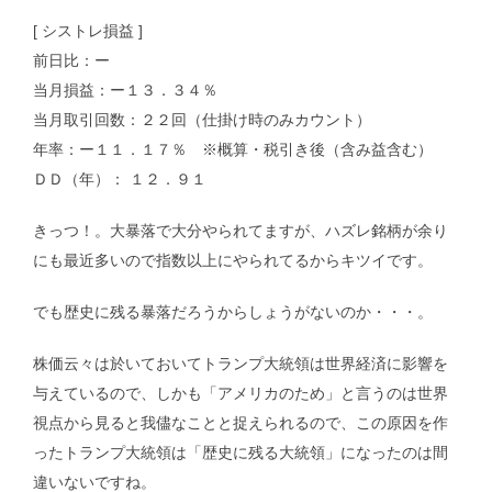
[ シストレ損益 ]
前日比：ー
当月損益：ー１３．３４％
当月取引回数：２２回（仕掛け時のみカウント）
年率：ー１１．１７％ ※概算・税引き後（含み益含む）
ＤＤ（年）： １２．９１
きっつ！。大暴落で大分やられてますが、ハズレ銘柄が余り
にも最近多いので指数以上にやられてるからキツイです。
でも歴史に残る暴落だろうからしょうがないのか・・・。
株価云々は於いておいてトランプ大統領は世界経済に影響を
与えているので、しかも「アメリカのため」と言うのは世界
視点から見ると我儘なことと捉えられるので、この原因を作
ったトランプ大統領は「歴史に残る大統領」になったのは間
違いないですね。