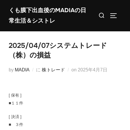
コ
くも膜下出血後のMADIAの日
ン
検
サイドバ
常生活＆シストレ
テ
索
ン
対
ツ
象:
2025/04/07システムトレード
へ
ス
（株）の損益
キ
ッ
投
by
MADIA
に
株トレード
on
2025年4月7日
プ
稿
日:
[ 保有 ]
■１１件
[ 決済 ]
■ ３件