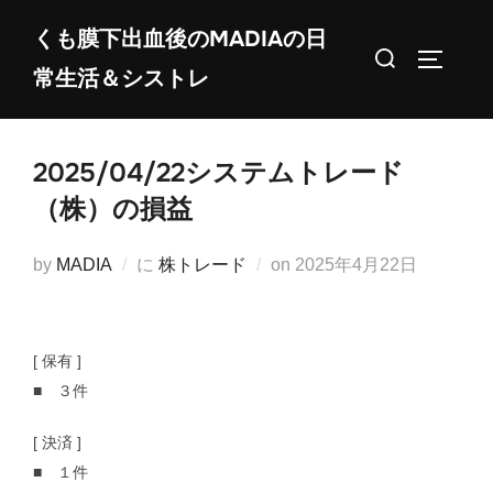
コ
くも膜下出血後のMADIAの日
ン
検
サイドバ
常生活＆シストレ
テ
索
ン
対
ツ
象:
2025/04/22システムトレード
へ
ス
（株）の損益
キ
ッ
投
by
MADIA
に
株トレード
on
2025年4月22日
プ
稿
日:
[ 保有 ]
■ ３件
[ 決済 ]
■ １件