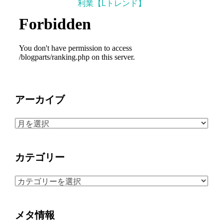
利業【Lトレンド】
アーカイブ
ア
ー
カ
カテゴリー
イ
ブ
カ
テ
ゴ
メタ情報
リ