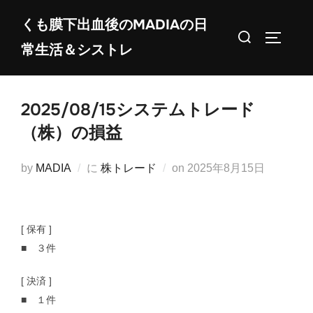
コ
くも膜下出血後のMADIAの日
ン
検
サイドバ
常生活＆シストレ
テ
索
ン
対
ツ
象:
2025/08/15システムトレード
へ
ス
（株）の損益
キ
ッ
投
by
MADIA
に
株トレード
on
2025年8月15日
プ
稿
日:
[ 保有 ]
■ ３件
[ 決済 ]
■ １件