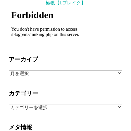
極獲【Lブレイク】
アーカイブ
ア
ー
カ
カテゴリー
イ
ブ
カ
テ
ゴ
メタ情報