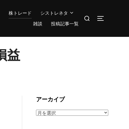
株トレード
シストレネタ
検
サイドバー
索
雑談
投稿記事一覧
対
象:
損益
アーカイブ
ア
ー
カ