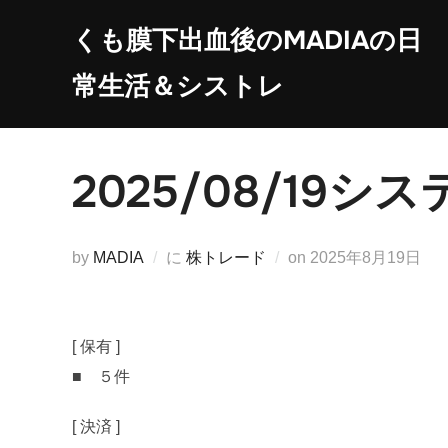
コ
くも膜下出血後のMADIAの日
ン
テ
常生活＆シストレ
ン
ツ
へ
2025/08/19
ス
キ
ッ
投
by
MADIA
に
株トレード
on
2025年8月19日
プ
稿
日:
[ 保有 ]
■ ５件
[ 決済 ]