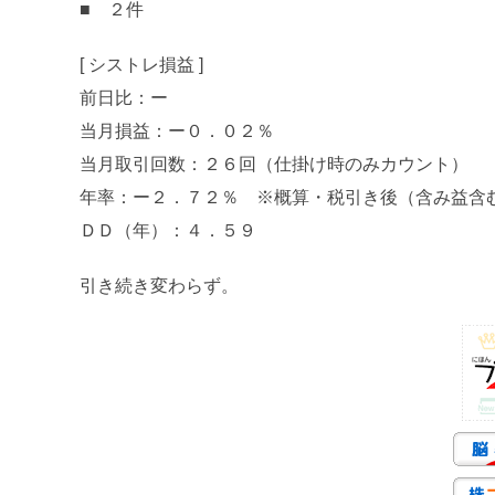
■ ２件
[ シストレ損益 ]
前日比：ー
当月損益：ー０．０２％
当月取引回数：２６回（仕掛け時のみカウント）
年率：ー２．７２％ ※概算・税引き後（含み益含
ＤＤ（年）：４．５９
引き続き変わらず。