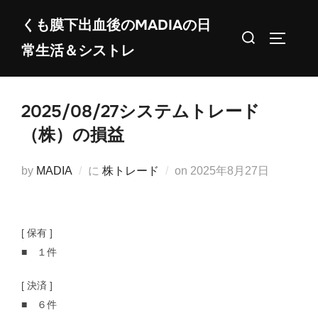
コ
くも膜下出血後のMADIAの日
ン
検
サイドバ
常生活＆シストレ
テ
索
ン
対
ツ
象:
2025/08/27システムトレード
へ
ス
（株）の損益
キ
ッ
投
by
MADIA
に
株トレード
on
2025年8月27日
プ
稿
日:
[ 保有 ]
■ １件
[ 決済 ]
■ ６件