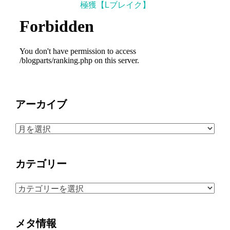
極獲【Lブレイク】
アーカイブ
ア
ー
カ
カテゴリー
イ
ブ
カ
テ
ゴ
メタ情報