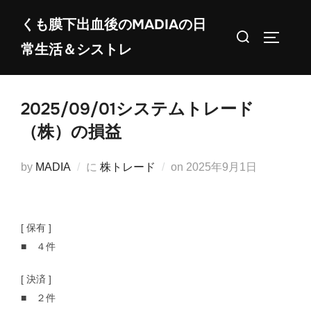
コ
くも膜下出血後のMADIAの日
ン
検
サイドバ
常生活＆シストレ
テ
索
ン
対
ツ
象:
2025/09/01システムトレード
へ
ス
（株）の損益
キ
ッ
投
by
MADIA
に
株トレード
on
2025年9月1日
プ
稿
日:
[ 保有 ]
■ ４件
[ 決済 ]
■ ２件