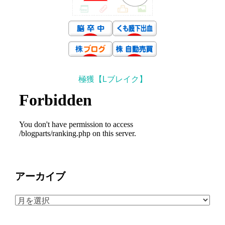
極獲【Lブレイク】
アーカイブ
ア
ー