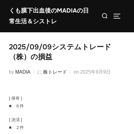
コ
くも膜下出血後のMADIAの日
ン
検
サイドバ
常生活＆シストレ
テ
索
ン
対
ツ
象:
2025/09/09システムトレード
へ
ス
（株）の損益
キ
ッ
投
by
MADIA
に
株トレード
on
2025年9月9日
プ
稿
日:
[ 保有 ]
■ ６件
[ 決済 ]
■ ２件