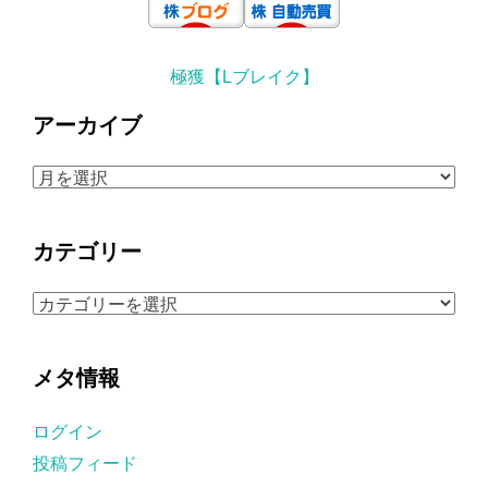
極獲【Lブレイク】
アーカイブ
ア
ー
カ
カテゴリー
イ
ブ
カ
テ
ゴ
メタ情報
リ
ー
ログイン
投稿フィード