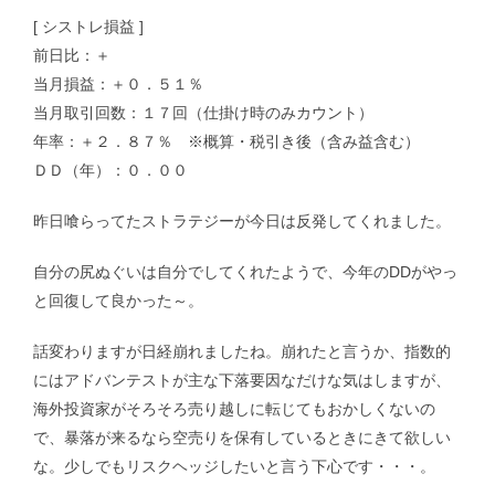
[ シストレ損益 ]
前日比：＋
当月損益：＋０．５１％
当月取引回数：１７回（仕掛け時のみカウント）
年率：＋２．８７％ ※概算・税引き後（含み益含む）
ＤＤ（年）：０．００
昨日喰らってたストラテジーが今日は反発してくれました。
自分の尻ぬぐいは自分でしてくれたようで、今年のDDがやっ
と回復して良かった～。
話変わりますが日経崩れましたね。崩れたと言うか、指数的
にはアドバンテストが主な下落要因なだけな気はしますが、
海外投資家がそろそろ売り越しに転じてもおかしくないの
で、暴落が来るなら空売りを保有しているときにきて欲しい
な。少しでもリスクヘッジしたいと言う下心です・・・。