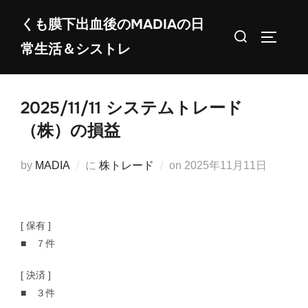
コ
くも膜下出血後のMADIAの日
ン
検
サイドバ
常生活＆シストレ
テ
索
ン
対
ツ
象:
2025/11/11 システムトレード
へ
ス
（株）の損益
キ
ッ
投
by
MADIA
に
株トレード
on
2025年11月11日
プ
稿
日:
[ 保有 ]
■ ７件
[ 決済 ]
■ ３件