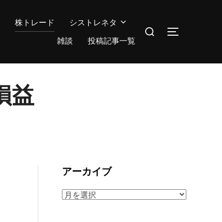
株トレード
シストレネタ
検
サイドバー
索
雑談
投稿記事一覧
対
象:
損益
アーカイブ
ア
ー
カ