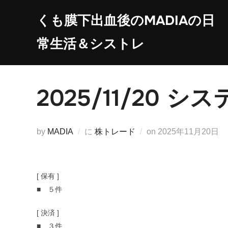
コ
くも膜下出血後のMADIAの日
ン
テ
常生活＆シストレ
ン
ツ
へ
2025/11/20
ス
キ
ッ
投
by
MADIA
に
株トレード
on
2025年11月20日
プ
稿
日:
[ 保有 ]
■ ５件
[ 決済 ]
■ ３件