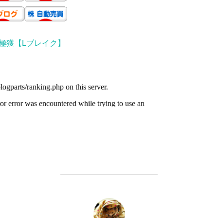
R]極獲【Lブレイク】
投稿者