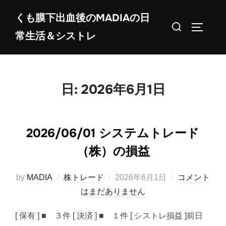
コ
くも膜下出血後のMADIAの日
ン
検
サイドバ
常生活＆シストレ
テ
索
ン
対
ツ
象:
へ
日:
2026年6月1日
ス
キ
ッ
2026/06/01 システムトレード
プ
（株）の損益
投
by
MADIA
株トレード
2026年6月1日
コメント
稿
はまだありません
日:
[ 保有 ] ■ ３件 [ 決済 ] ■ １件 [ シストレ損益 ]前日