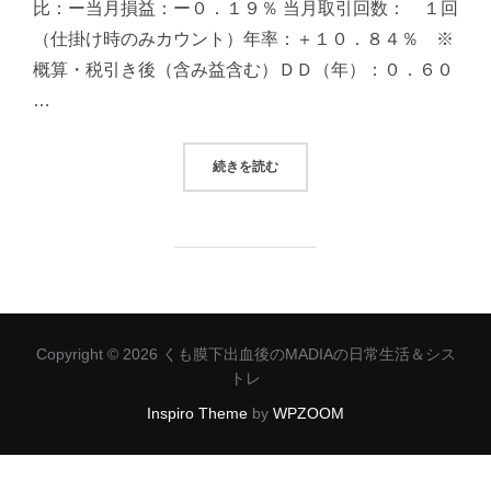
比：ー当月損益：ー０．１９％ 当月取引回数： １回
（仕掛け時のみカウント）年率：＋１０．８４％ ※
概算・税引き後（含み益含む）ＤＤ（年）：０．６０
…
“2026/06/01 システムトレード
続きを読む
Copyright © 2026 くも膜下出血後のMADIAの日常生活＆シス
トレ
Inspiro Theme
by
WPZOOM