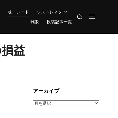
株トレード
シストレネタ
検
サイドバー
索
雑談
投稿記事一覧
対
象:
の損益
アーカイブ
ア
ー
カ