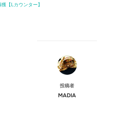
]極獲【Lカウンター】
投稿者
投稿者
MADIA