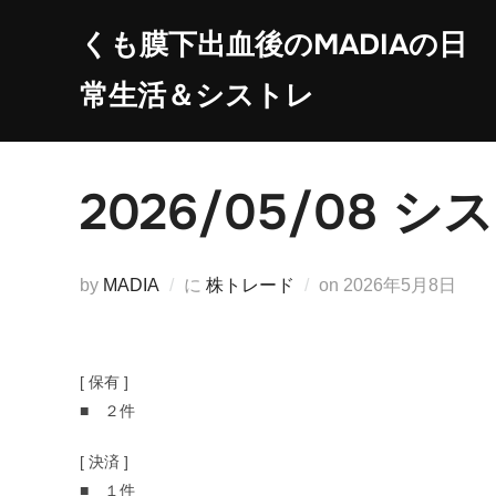
コ
くも膜下出血後のMADIAの日
ン
テ
常生活＆シストレ
ン
ツ
へ
2026/05/08
ス
キ
ッ
投
by
MADIA
に
株トレード
on
2026年5月8日
プ
稿
日:
[ 保有 ]
■ ２件
[ 決済 ]
■ １件