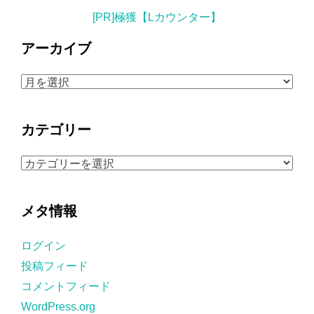
[PR]極獲【Lカウンター】
アーカイブ
ア
ー
カ
カテゴリー
イ
ブ
カ
テ
ゴ
メタ情報
リ
ー
ログイン
投稿フィード
コメントフィード
WordPress.org