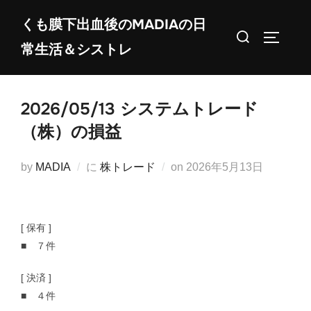
コ
くも膜下出血後のMADIAの日
ン
検
サイドバ
常生活＆シストレ
テ
索
ン
対
ツ
象:
2026/05/13 システムトレード
へ
ス
（株）の損益
キ
ッ
投
by
MADIA
に
株トレード
on
2026年5月13日
プ
稿
日:
[ 保有 ]
■ ７件
[ 決済 ]
■ ４件