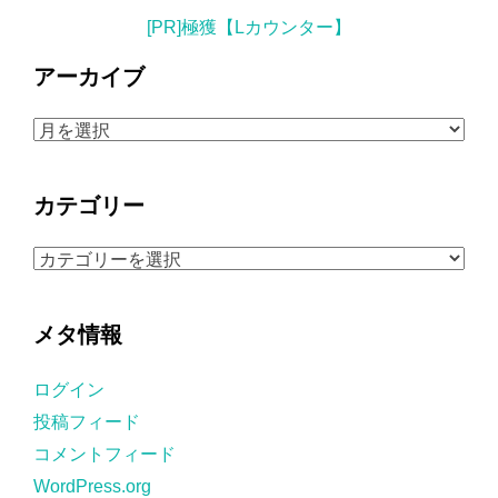
[PR]極獲【Lカウンター】
アーカイブ
ア
ー
カ
カテゴリー
イ
ブ
カ
テ
ゴ
メタ情報
リ
ー
ログイン
投稿フィード
コメントフィード
WordPress.org