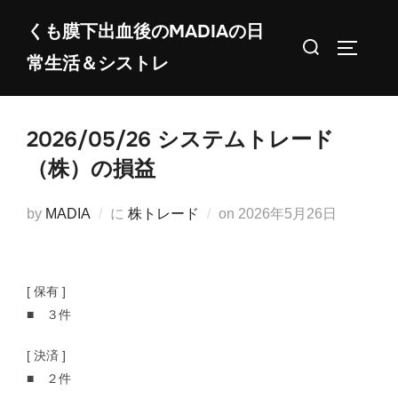
コ
くも膜下出血後のMADIAの日
ン
検
サイドバ
常生活＆シストレ
テ
索
ン
対
ツ
象:
2026/05/26 システムトレード
へ
ス
（株）の損益
キ
ッ
投
by
MADIA
に
株トレード
on
2026年5月26日
プ
稿
日:
[ 保有 ]
■ ３件
[ 決済 ]
■ ２件