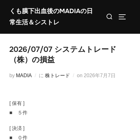
コ
くも膜下出血後のMADIAの日
ン
検
サイドバ
常生活＆シストレ
テ
索
ン
対
ツ
象:
2026/07/07 システムトレード
へ
ス
（株）の損益
キ
ッ
投
by
MADIA
に
株トレード
on
2026年7月7日
プ
稿
日:
[ 保有 ]
■ ５件
[ 決済 ]
■ ０件