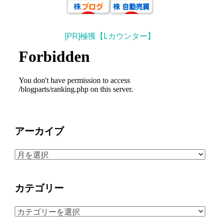
[PR]極獲【Lカウンター】
アーカイブ
ア
ー
カ
カテゴリー
イ
ブ
カ