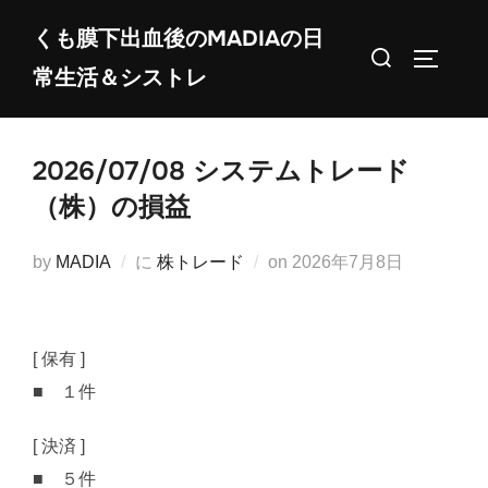
コ
くも膜下出血後のMADIAの日
ン
検
サイドバ
常生活＆シストレ
テ
索
ン
対
ツ
象:
2026/07/08 システムトレード
へ
ス
（株）の損益
キ
ッ
投
by
MADIA
に
株トレード
on
2026年7月8日
プ
稿
日:
[ 保有 ]
■ １件
[ 決済 ]
■ ５件