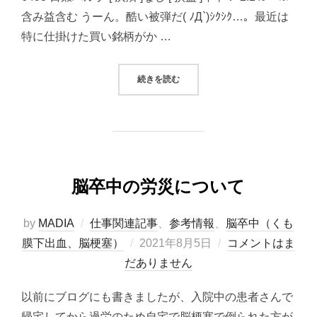
含み益含む うーん。酷い被弾だ( ﾉД`)ｼｸｼｸ…。最近は
特に仕掛けた買い銘柄がか …
“2021/08/05システムトレード（
続きを読む
脳卒中の労災について
by
MADIA
仕事関連記事
、
参考情報
、
脳卒中（くも
投
膜下出血、脳梗塞）
2021年8月5日
コメントはま
稿
だありません
日:
以前にブログにも書きましたが、入院中の患者さんで
帰宅してから過労のため自宅で脳梗塞で倒られた方が