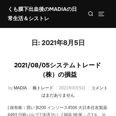
コ
くも膜下出血後のMADIAの日
ン
検
サイドバ
常生活＆シストレ
テ
索
ン
対
ツ
象:
へ
日:
2021年8月5日
ス
キ
ッ
2021/08/05システムトレード
プ
（株）の損益
投
by
MADIA
株トレード
2021年8月5日
コメント
稿
はまだありません
日:
[ 保有株：買い ]6200 インソース4506 大日本住友製薬
6493 日鍛バルブ [ 決済 ]なし [ 損益 ]年率：-2.1％ ※